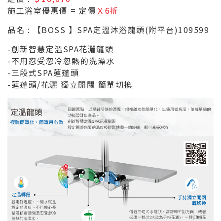
施工浴室優惠價 = 定價
Ｘ6折
品名 : 【BOSS 】SPA定溫沐浴龍頭(附平台)109599
-創新智慧定溫SPA花灑龍頭
-不用忍受忽冷忽熱的洗澡水
-三段式SPA蓮蓬頭
-蓮蓬頭/花灑 獨立開關 簡單切換