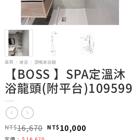
首頁
/
淋浴
/
頂噴淋浴組
【BOSS 】SPA定溫沐
浴龍頭(附平台)109599
16,670
10,000
NT$
NT$
定價 :
＄16,670