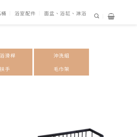
馬桶
浴室配件
面盆、浴缸、淋浴
浴滑桿
沖洗組
扶手
毛巾架