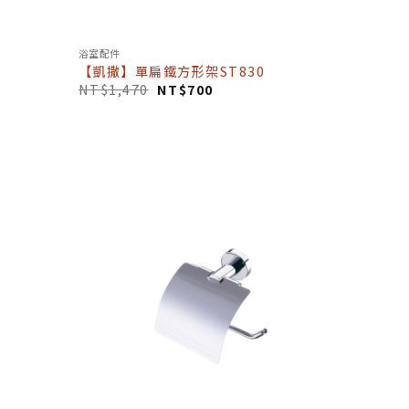
浴室配件
【凱撒】單扁鐵方形架ST830
NT$
1,470
NT$
700