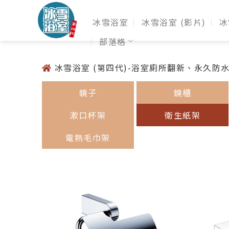
冰雪浴室
冰雪浴室 (影片)
冰
部落格
冰雪浴室 (第四代)-浴室廁所翻新、永久防
鏡子
鏡櫃
漱口杯架
衛生紙架
電熱毛巾架