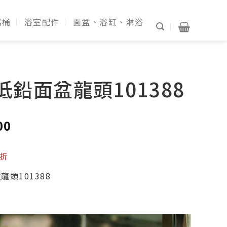
馬桶
浴室配件
面盆、浴缸、淋浴
】低鉛面盆龍頭101388
00
6折
龍頭101388