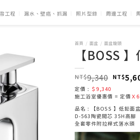
雪工程
漏水、壁癌、抓漏
照片型錄
周邊工程
首頁
/
面盆
/
面盆龍頭
【BOSS 
9,340
5,6
NT$
NT$
定價 :
＄9,340
施工浴室優惠價 = 定價
Ｘ
品名 : 【BOSS 】低鉛面盆
D-563陶瓷閥芯 35H高腳
全套零件附拉桿式落水頭