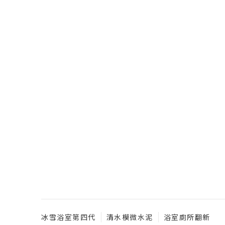
冰雪浴室第四代
清水模微水泥
浴室廁所翻新