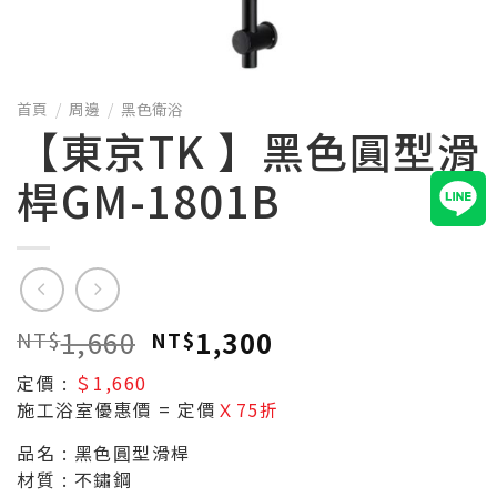
首頁
/
周邊
/
黑色衛浴
【東京TK 】黑色圓型滑
桿GM-1801B
1,660
1,300
NT$
NT$
定價 :
＄1,660
施工浴室優惠價
= 定價
Ｘ75折
品名 : 黑色圓型滑桿
材質 : 不鏽鋼